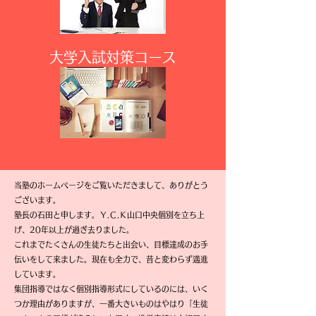
​大学入試対策コース
当塾のホームページをご覧いただきまして、ありがとう
ございます。
塾長の石田と申します。
Ｙ.Ｃ.Ｋ山口中央個別を立ち上
げ、
20
年以上が過ぎ去りました。
これまでたくさんの生徒たちと出会い、目標達成のお手
伝いをして来ました。現在も全力で、昔と変わらず邁進
しています。
集団指導ではなく個
別指導形式にしているのには、いく
つか理由がありますが、一番大きいものはやはり「生徒