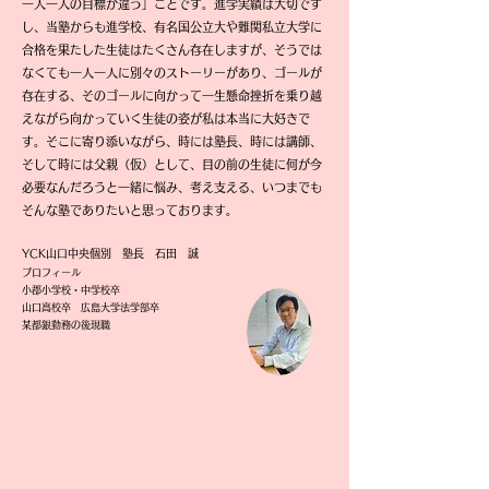
一人一人の目標が違う」ことです。進学実績は大切です
し、当塾からも進学校、有名国公立大や難関私立大学に
合格を果たした生徒はたくさん存在しますが、そうでは
なくても一人一人に別々のストーリーがあり、ゴールが
存在する、そのゴールに向かって一生懸命挫折を乗り越
えながら向かっていく生徒の姿が私は本当に大好きで
す。そこに寄り添いながら、時には塾長、時には講師、
そして時には父親（仮）として、目の前の生徒に何が今
必要なんだろうと一緒に悩み、考え支える、いつまでも
そんな塾でありたいと思っております。
YCK山口中央個別 塾長 石田 誠
プロフィール
小郡小学校・中学校卒
山口高校卒
広島大学法学部卒
某都銀勤務の後現職