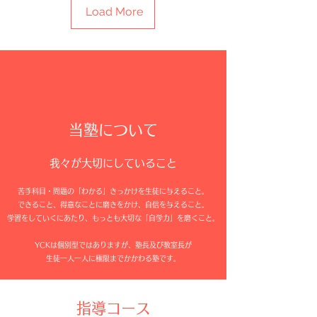
Load More
当塾について
​我々が大切にしていること
苦手科目・問題の「わかる」きっかけを生徒に与えること。
できること、得意なことに磨きをかけ、自信を与えること。
学習をしていくにあたり、もっとも大切な「自学力」を磨くこと。
YCKは個別型ではありますが、塾長及び教室長が
生徒一人一人に極限までかかわる塾です。​
​​指導コース