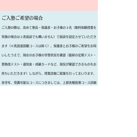
ご入塾ご希望の場合
ご入塾の際は、改めて塾長・保護者・お子様の３名（無料体験授業を
実施の場合は２者面談でも構いません）で面談を設定させていただき
ます
（​
※英語速読聴コースは除く）。保護者とお子様のご希望をお伺
いしたうえで、
現在のお子様の学習状況を確認（最新の定期テスト・
習熟度テスト・通知表・成績カードなど、現況が確認できるものをお
持ちいただきます
）しながら、授業詳細
ご提案を行ってまいります。
各学年、受講可能なコースにつきましては、上部各種指導コース詳細
をご覧ください。
無料体験授業・お問い合わせはこちらから
無料体験授業・お問い合わせはこちらから
本校 山口県山口市矢原９４９－２